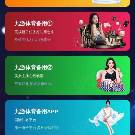
YD开云电子·（中国）官方网站
YD型油冷式开云电子·（中国）官方网站
了解更多