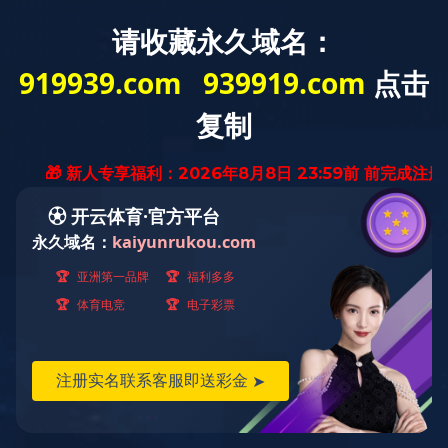
欢迎浏览开云电子·（中国）官方网站网站
留言咨询