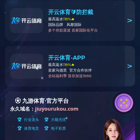
网站首页
关于我们
公司文化
公司简介
公司文化
公司形象
公司文化