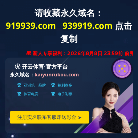
欢迎浏览开云电子·（中国）官方网站网站
留言咨询
关于我们