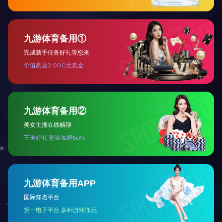
换带装置
开云电子·（中国）官方网站
江苏省泰州市海陵工业园区泰安路46
13905263199(高总)
Jxtzjx@126.com